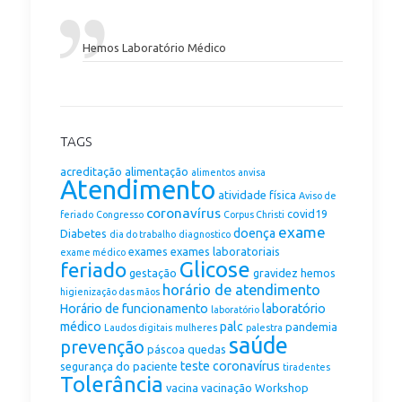
Hemos Laboratório Médico
TAGS
acreditação
alimentação
alimentos
anvisa
Atendimento
atividade física
Aviso de
coronavírus
covid19
feriado
Congresso
Corpus Christi
exame
doença
Diabetes
dia do trabalho
diagnostico
exames
exames laboratoriais
exame médico
Glicose
feriado
gestação
gravidez
hemos
horário de atendimento
higienização das mãos
Horário de funcionamento
laboratório
laboratório
médico
palc
pandemia
Laudos digitais
mulheres
palestra
saúde
prevenção
páscoa
quedas
teste coronavírus
segurança do paciente
tiradentes
Tolerância
vacina
vacinação
Workshop