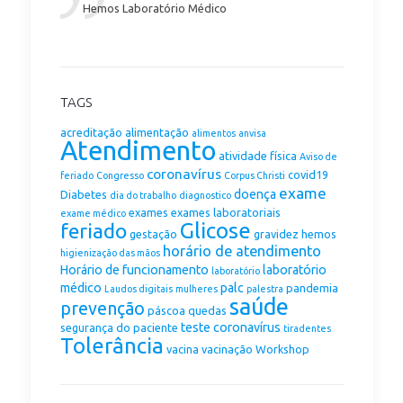
Hemos Laboratório Médico
TAGS
acreditação
alimentação
alimentos
anvisa
Atendimento
atividade física
Aviso de
coronavírus
covid19
feriado
Congresso
Corpus Christi
exame
doença
Diabetes
dia do trabalho
diagnostico
exames
exames laboratoriais
exame médico
Glicose
feriado
gestação
gravidez
hemos
horário de atendimento
higienização das mãos
Horário de funcionamento
laboratório
laboratório
médico
palc
pandemia
Laudos digitais
mulheres
palestra
saúde
prevenção
páscoa
quedas
teste coronavírus
segurança do paciente
tiradentes
Tolerância
vacina
vacinação
Workshop