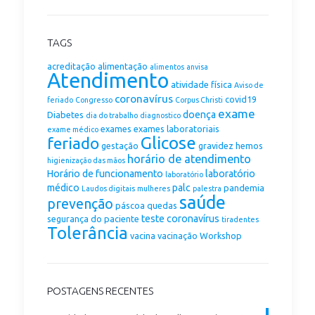
TAGS
acreditação
alimentação
alimentos
anvisa
Atendimento
atividade física
Aviso de
coronavírus
covid19
feriado
Congresso
Corpus Christi
exame
doença
Diabetes
dia do trabalho
diagnostico
exames
exames laboratoriais
exame médico
Glicose
feriado
gestação
gravidez
hemos
horário de atendimento
higienização das mãos
Horário de funcionamento
laboratório
laboratório
médico
palc
pandemia
Laudos digitais
mulheres
palestra
saúde
prevenção
páscoa
quedas
teste coronavírus
segurança do paciente
tiradentes
Tolerância
vacina
vacinação
Workshop
POSTAGENS RECENTES