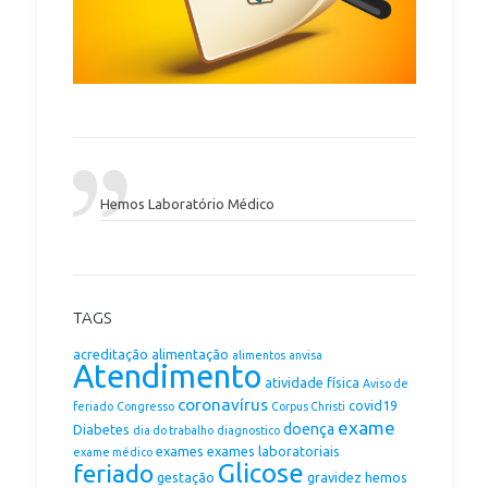
Hemos Laboratório Médico
TAGS
acreditação
alimentação
alimentos
anvisa
Atendimento
atividade física
Aviso de
coronavírus
covid19
feriado
Congresso
Corpus Christi
exame
doença
Diabetes
dia do trabalho
diagnostico
exames
exames laboratoriais
exame médico
Glicose
feriado
gestação
gravidez
hemos