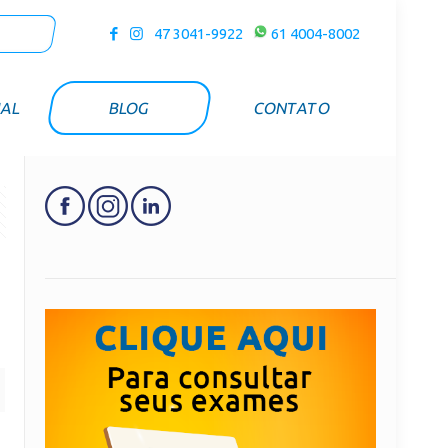
47 3041-9922
61 4004-8002
UAL
BLOG
CONTATO