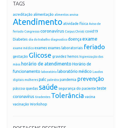
TAGS
acreditação
alimentação
alimentos
anvisa
Atendimento
atividade física
Aviso de
coronavírus
covid19
feriado
Congresso
Corpus Christi
exame
doença
Diabetes
dia do trabalho
diagnostico
feriado
exames
exames laboratoriais
exame médico
Glicose
gestação
gravidez
hemos
higienização das
horário de atendimento
Horário de
mãos
funcionamento
laboratório médico
laboratório
Laudos
prevenção
palc
pandemia
digitais
mulheres
palestra
saúde
teste
páscoa
quedas
segurança do paciente
Tolerância
coronavírus
vacina
tiradentes
vacinação
Workshop
POSTAGENS RECENTES