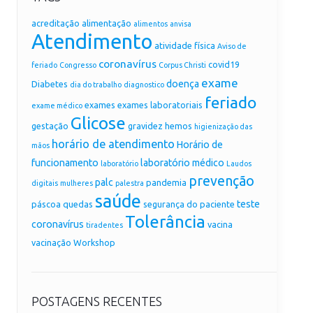
acreditação
alimentação
alimentos
anvisa
Atendimento
atividade física
Aviso de
coronavírus
covid19
feriado
Congresso
Corpus Christi
exame
doença
Diabetes
dia do trabalho
diagnostico
feriado
exames
exames laboratoriais
exame médico
Glicose
gestação
gravidez
hemos
higienização das
horário de atendimento
Horário de
mãos
funcionamento
laboratório médico
laboratório
Laudos
prevenção
palc
pandemia
digitais
mulheres
palestra
saúde
teste
páscoa
quedas
segurança do paciente
Tolerância
coronavírus
vacina
tiradentes
vacinação
Workshop
POSTAGENS RECENTES