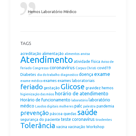
Hemos Laboratório Médico
TAGS
acreditação
alimentação
alimentos
anvisa
Atendimento
atividade física
Aviso de
coronavírus
covid19
feriado
Congresso
Corpus Christi
exame
doença
Diabetes
dia do trabalho
diagnostico
exames
exames laboratoriais
exame médico
Glicose
feriado
gestação
gravidez
hemos
horário de atendimento
higienização das mãos
Horário de funcionamento
laboratório
laboratório
médico
palc
pandemia
Laudos digitais
mulheres
palestra
saúde
prevenção
páscoa
quedas
teste coronavírus
segurança do paciente
tiradentes
Tolerância
vacina
vacinação
Workshop