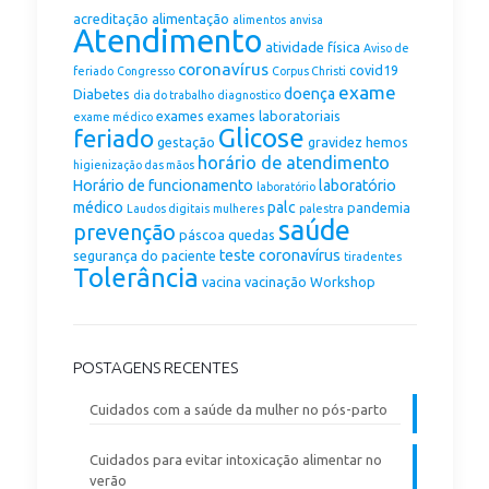
acreditação
alimentação
alimentos
anvisa
Atendimento
atividade física
Aviso de
coronavírus
covid19
feriado
Congresso
Corpus Christi
exame
doença
Diabetes
dia do trabalho
diagnostico
exames
exames laboratoriais
exame médico
Glicose
feriado
gestação
gravidez
hemos
horário de atendimento
higienização das mãos
Horário de funcionamento
laboratório
laboratório
médico
palc
pandemia
Laudos digitais
mulheres
palestra
saúde
prevenção
páscoa
quedas
teste coronavírus
segurança do paciente
tiradentes
Tolerância
vacina
vacinação
Workshop
POSTAGENS RECENTES
Cuidados com a saúde da mulher no pós-parto
Cuidados para evitar intoxicação alimentar no
verão