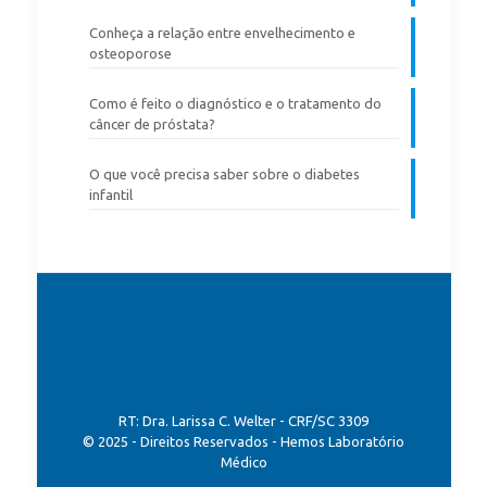
Conheça a relação entre envelhecimento e
osteoporose
Como é feito o diagnóstico e o tratamento do
câncer de próstata?
O que você precisa saber sobre o diabetes
infantil
RT: Dra. Larissa C. Welter - CRF/SC 3309
© 2025 - Direitos Reservados - Hemos Laboratório
Médico