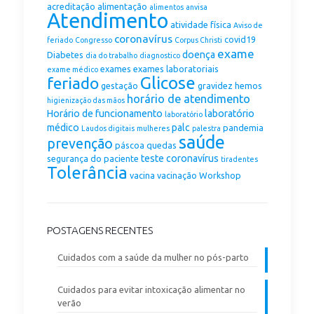
acreditação
alimentação
alimentos
anvisa
Atendimento
atividade física
Aviso de
coronavírus
covid19
feriado
Congresso
Corpus Christi
exame
doença
Diabetes
dia do trabalho
diagnostico
exames
exames laboratoriais
exame médico
Glicose
feriado
gestação
gravidez
hemos
horário de atendimento
higienização das mãos
Horário de funcionamento
laboratório
laboratório
médico
palc
pandemia
Laudos digitais
mulheres
palestra
saúde
prevenção
páscoa
quedas
teste coronavírus
segurança do paciente
tiradentes
Tolerância
vacina
vacinação
Workshop
POSTAGENS RECENTES
Cuidados com a saúde da mulher no pós-parto
Cuidados para evitar intoxicação alimentar no
verão