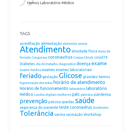
Hemos Laboratório Médico
TAGS
acreditação
alimentação
alimentos
anvisa
Atendimento
atividade física
Aviso de
coronavírus
covid19
feriado
Congresso
Corpus Christi
exame
doença
Diabetes
dia do trabalho
diagnostico
exames
exames laboratoriais
exame médico
Glicose
feriado
gestação
gravidez
hemos
horário de atendimento
higienização das mãos
Horário de funcionamento
laboratório
laboratório
médico
palc
pandemia
Laudos digitais
mulheres
palestra
saúde
prevenção
páscoa
quedas
teste coronavírus
segurança do paciente
tiradentes
Tolerância
vacina
vacinação
Workshop