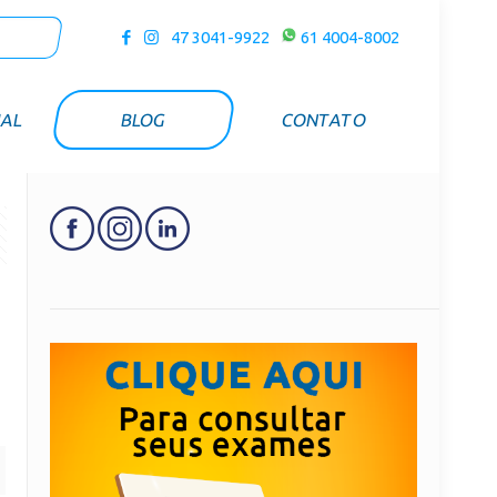
47 3041-9922
61 4004-8002
UAL
BLOG
CONTATO