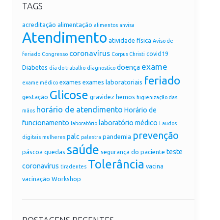
TAGS
acreditação
alimentação
alimentos
anvisa
Atendimento
atividade física
Aviso de
coronavírus
covid19
feriado
Congresso
Corpus Christi
exame
doença
Diabetes
dia do trabalho
diagnostico
feriado
exames
exames laboratoriais
exame médico
Glicose
gestação
gravidez
hemos
higienização das
horário de atendimento
Horário de
mãos
funcionamento
laboratório médico
laboratório
Laudos
prevenção
palc
pandemia
digitais
mulheres
palestra
saúde
teste
páscoa
quedas
segurança do paciente
Tolerância
coronavírus
vacina
tiradentes
vacinação
Workshop
POSTAGENS RECENTES