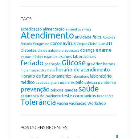
TAGS
acreditação
alimentação
alimentos
anvisa
Atendimento
atividade física
Aviso de
coronavírus
covid19
feriado
Congresso
Corpus Christi
exame
doença
Diabetes
dia do trabalho
diagnostico
exames
exames laboratoriais
exame médico
Glicose
feriado
gestação
gravidez
hemos
horário de atendimento
higienização das mãos
Horário de funcionamento
laboratório
laboratório
médico
palc
pandemia
Laudos digitais
mulheres
palestra
saúde
prevenção
páscoa
quedas
teste coronavírus
segurança do paciente
tiradentes
Tolerância
vacina
vacinação
Workshop
POSTAGENS RECENTES