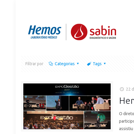
Filtrar por
Categorias
Tags
22 d
Hem
O diret
partici
assistiu