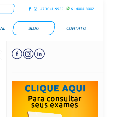
47 3041-9922
61 4004-8002
UAL
BLOG
CONTATO