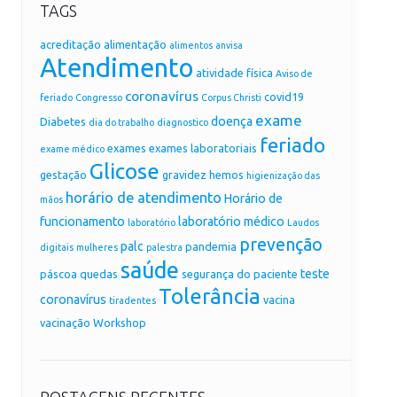
TAGS
acreditação
alimentação
alimentos
anvisa
Atendimento
atividade física
Aviso de
coronavírus
covid19
feriado
Congresso
Corpus Christi
exame
doença
Diabetes
dia do trabalho
diagnostico
feriado
exames
exames laboratoriais
exame médico
Glicose
gestação
gravidez
hemos
higienização das
horário de atendimento
Horário de
mãos
funcionamento
laboratório médico
laboratório
Laudos
prevenção
palc
pandemia
digitais
mulheres
palestra
saúde
teste
páscoa
quedas
segurança do paciente
Tolerância
coronavírus
vacina
tiradentes
vacinação
Workshop
POSTAGENS RECENTES