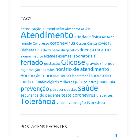
TAGS
acreditação
alimentação
alimentos
anvisa
Atendimento
atividade física
Aviso de
coronavírus
covid19
feriado
Congresso
Corpus Christi
exame
doença
Diabetes
dia do trabalho
diagnostico
exames
exames laboratoriais
exame médico
Glicose
feriado
gestação
gravidez
hemos
horário de atendimento
higienização das mãos
Horário de funcionamento
laboratório
laboratório
médico
palc
pandemia
Laudos digitais
mulheres
palestra
saúde
prevenção
páscoa
quedas
teste coronavírus
segurança do paciente
tiradentes
Tolerância
vacina
vacinação
Workshop
POSTAGENS RECENTES