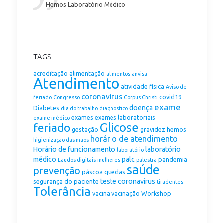
Hemos Laboratório Médico
TAGS
acreditação
alimentação
alimentos
anvisa
Atendimento
atividade física
Aviso de
coronavírus
covid19
feriado
Congresso
Corpus Christi
exame
doença
Diabetes
dia do trabalho
diagnostico
exames
exames laboratoriais
exame médico
Glicose
feriado
gestação
gravidez
hemos
horário de atendimento
higienização das mãos
Horário de funcionamento
laboratório
laboratório
médico
palc
pandemia
Laudos digitais
mulheres
palestra
saúde
prevenção
páscoa
quedas
teste coronavírus
segurança do paciente
tiradentes
Tolerância
vacina
vacinação
Workshop