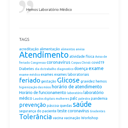
Hemos Laboratório Médico
TAGS
acreditação
alimentação
alimentos
anvisa
Atendimento
atividade física
Aviso de
coronavírus
covid19
feriado
Congresso
Corpus Christi
exame
doença
Diabetes
dia do trabalho
diagnostico
exames
exames laboratoriais
exame médico
Glicose
feriado
gestação
gravidez
hemos
horário de atendimento
higienização das mãos
Horário de funcionamento
laboratório
laboratório
médico
palc
pandemia
Laudos digitais
mulheres
palestra
saúde
prevenção
páscoa
quedas
teste coronavírus
segurança do paciente
tiradentes
Tolerância
vacina
vacinação
Workshop