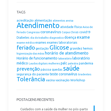
TAGS
acreditação
alimentação
alimentos
anvisa
Atendimento
atividade física
Aviso de
coronavírus
covid19
feriado
Congresso
Corpus Christi
exame
doença
Diabetes
dia do trabalho
diagnostico
exames
exames laboratoriais
exame médico
Glicose
feriado
gestação
gravidez
hemos
horário de atendimento
higienização das mãos
Horário de funcionamento
laboratório
laboratório
médico
palc
pandemia
Laudos digitais
mulheres
palestra
saúde
prevenção
páscoa
quedas
teste coronavírus
segurança do paciente
tiradentes
Tolerância
vacina
vacinação
Workshop
POSTAGENS RECENTES
Cuidados com a saúde da mulher no pós-parto