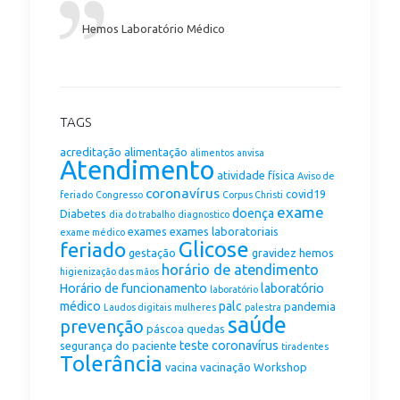
Hemos Laboratório Médico
TAGS
acreditação
alimentação
alimentos
anvisa
Atendimento
atividade física
Aviso de
coronavírus
covid19
feriado
Congresso
Corpus Christi
exame
doença
Diabetes
dia do trabalho
diagnostico
exames
exames laboratoriais
exame médico
Glicose
feriado
gestação
gravidez
hemos
horário de atendimento
higienização das mãos
Horário de funcionamento
laboratório
laboratório
médico
palc
pandemia
Laudos digitais
mulheres
palestra
saúde
prevenção
páscoa
quedas
teste coronavírus
segurança do paciente
tiradentes
Tolerância
vacina
vacinação
Workshop