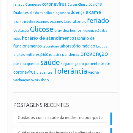
coronavírus
covid19
feriado
Congresso
Corpus Christi
exame
doença
Diabetes
dia do trabalho
diagnostico
feriado
exames
exames laboratoriais
exame médico
Glicose
gestação
gravidez
hemos
higienização das
horário de atendimento
Horário de
mãos
s
funcionamento
laboratório médico
laboratório
Laudos
prevenção
palc
pandemia
digitais
mulheres
palestra
saúde
teste
páscoa
quedas
segurança do paciente
Tolerância
coronavírus
vacina
tiradentes
vacinação
Workshop
POSTAGENS RECENTES
Cuidados com a saúde da mulher no pós-parto
Cuidados para evitar intoxicação alimentar no