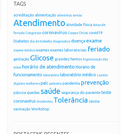
TAGS
acreditação
alimentação
alimentos
anvisa
Atendimento
atividade física
Aviso de
coronavírus
covid19
feriado
Congresso
Corpus Christi
exame
doença
Diabetes
dia do trabalho
diagnostico
feriado
exames
exames laboratoriais
exame médico
Glicose
gestação
gravidez
hemos
higienização das
horário de atendimento
Horário de
mãos
funcionamento
laboratório médico
laboratório
Laudos
prevenção
palc
pandemia
digitais
mulheres
palestra
saúde
teste
páscoa
quedas
segurança do paciente
Tolerância
coronavírus
vacina
tiradentes
vacinação
Workshop
POSTAGENS RECENTES