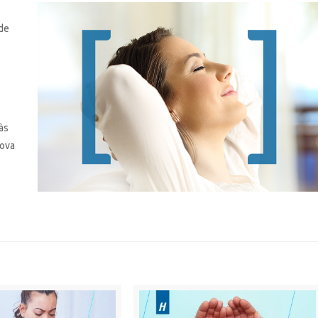
 de
às
Nova