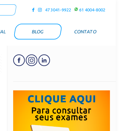
47 3041-9922
61 4004-8002
UAL
BLOG
CONTATO