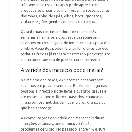
três semanas. Essa irritação pode apresentar
erupções cutâneas e se manifestar no rosto, palmas
das mãos, solas dos pés, olhos, boca, garganta,
virilha e regiões genitais ou anais do corpo.
Os sintomas costumam durar de duas a três
semanas e na maioria dos casos desaparecem
sozinhos ou com a ajuda de medicamentos para dor
e febre. Pacientes podem transmitir o vírus até que
todas as feridas já tenham cicatrizado por completo
e uma nova camada de pele tenha se formado.
A varíola dos macacos pode matar?
Na maioria dos casos, os sintomas desaparecem
sozinhos em poucas semanas. Porém, em algumas
pessoas a infecção pode levar a quadros graves e
até mesmo à morte. Recém-nascidos, crianças e
imunocomprometidos têm as maiores chances de
que isso aconteça.
As complicações da varíola dos macacos incluem
infecções cutâneas, pneumonia, confusão e
problemas de visão. No passado, entre 1% e 10%