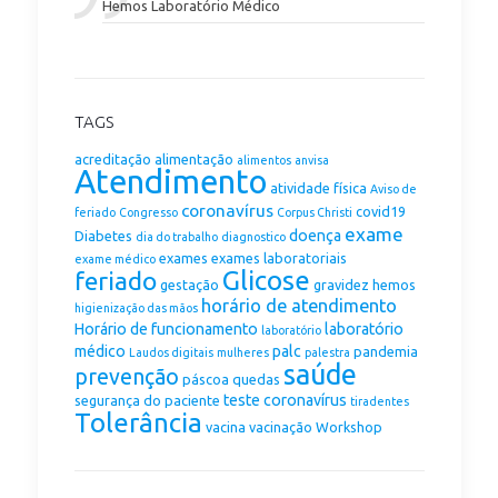
Hemos Laboratório Médico
TAGS
acreditação
alimentação
alimentos
anvisa
Atendimento
atividade física
Aviso de
coronavírus
covid19
feriado
Congresso
Corpus Christi
exame
doença
Diabetes
dia do trabalho
diagnostico
exames
exames laboratoriais
exame médico
Glicose
feriado
gestação
gravidez
hemos
horário de atendimento
higienização das mãos
Horário de funcionamento
laboratório
laboratório
médico
palc
pandemia
Laudos digitais
mulheres
palestra
saúde
prevenção
páscoa
quedas
teste coronavírus
segurança do paciente
tiradentes
Tolerância
vacina
vacinação
Workshop