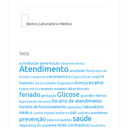
Hemos Laboratório Médico
TAGS
acreditação
alimentação
alimentos
anvisa
Atendimento
atividade física
Aviso de
coronavírus
covid19
feriado
Congresso
Corpus Christi
exame
doença
Diabetes
dia do trabalho
diagnostico
exames
exames laboratoriais
exame médico
Glicose
feriado
gestação
gravidez
hemos
horário de atendimento
higienização das mãos
Horário de funcionamento
laboratório
laboratório
médico
palc
pandemia
Laudos digitais
mulheres
palestra
saúde
prevenção
páscoa
quedas
teste coronavírus
segurança do paciente
tiradentes