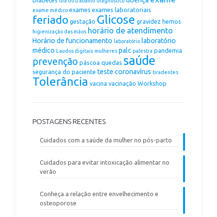
doença
Diabetes
dia do trabalho
diagnostico
exames
exames laboratoriais
exame médico
Glicose
feriado
gestação
gravidez
hemos
horário de atendimento
higienização das mãos
Horário de funcionamento
laboratório
laboratório
médico
palc
pandemia
Laudos digitais
mulheres
palestra
saúde
prevenção
páscoa
quedas
teste coronavírus
segurança do paciente
tiradentes
Tolerância
vacina
vacinação
Workshop
POSTAGENS RECENTES
Cuidados com a saúde da mulher no pós-parto
Cuidados para evitar intoxicação alimentar no
verão
Conheça a relação entre envelhecimento e
osteoporose