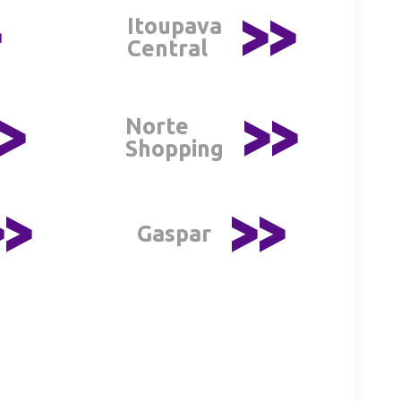
>
>>
Itoupava
Central
>
>>
Norte
Shopping
>>
>>
Gaspar