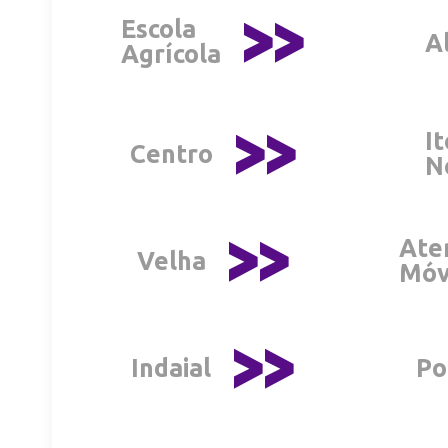
>>
Escola
A
Agrícola
>>
I
Centro
N
>>
Ate
Velha
Móv
>>
Indaial
Po