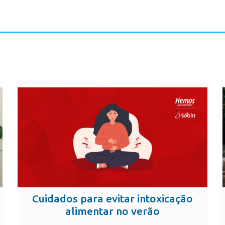
Cuidados para evitar intoxicação
alimentar no verão