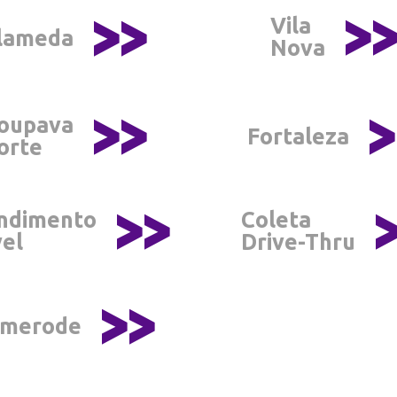
>
>>
Vila
lameda
Nova
>>
>
toupava
Fortaleza
orte
>>
ndimento
Coleta
el
Drive-Thru
>>
merode