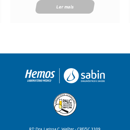
Ler mais
RT: Dra. Larissa C. Welter - CRF/SC 3309